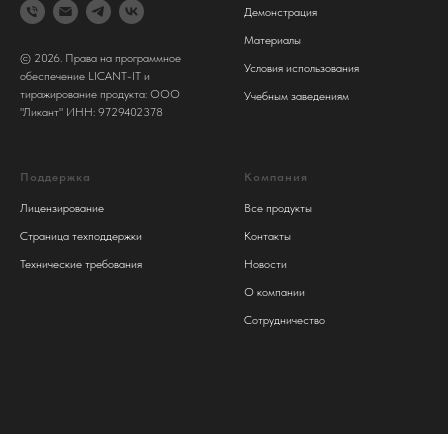
Демонстрация
Материалы
© 2026. Права на программное
Условия использования
обеспечение LICANT-IT и
тиражирование продукта: ООО
Учебным заведениям
"Ликант" ИНН: 9729402378
Поддержка
Компания
Лицензирование
Все продукты
Страница техподдержки
Контакты
Технические требования
Новости
О компании
Сотрудничество